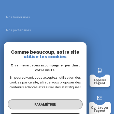
Nos honoraires
Nos partenaires
Mentions légales
Comme beaucoup, notre site
utilise les cookies
Admin
On aimerait vous accompagner pendant
Politique RGPD
votre visite.
En poursuivant, vous acceptez l'utilisation des
Appeler
cookies par ce site, afin de vous proposer des
Cookies
l'agent
contenus adaptés et réaliser des statistiques !
© 2026 | Tous droits réservés
PARAMÉTRER
Contacter
l'agent