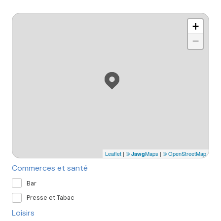
+
−
Leaflet
|
©
Maps
|
© OpenStreetMap
Jawg
Commerces et santé
Bar
Presse et Tabac
Loisirs