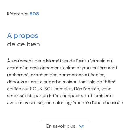
Référence
808
A propos
de ce bien
À seulement deux kilomètres de Saint Germain au
cœur d’un environnement calme et particulièrement
recherché, proches des commerces et écoles,
découvrez cette superbe maison familiale de 158m²
édifiée sur SOUS-SOL complet. Dès l’entrée, vous
serez séduit par un intérieur spacieux et lumineux
avec un vaste séjour-salon agrémenté d’une cheminée
avec insert, ouvert sur une agréable terrasse avec
double exposition équipée d’une banne motorisée
idéal pour profiter des beaux jours en famille et amis.
En savoir plus