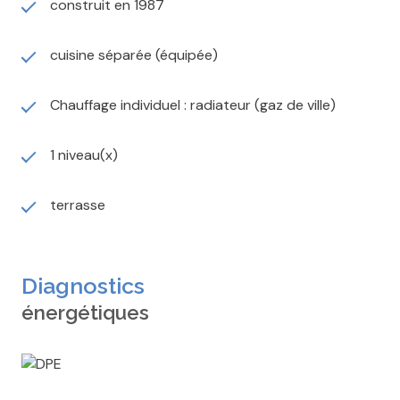
construit en 1987
paysagé de 785m² aménagé avec goût. Le jardin,
parfaitement entretenu et sans vis-à-vis, offre un
cadre de vie agréable et intimiste.
cuisine séparée (équipée)
Une maison clé en main idéale pour les familles en
quête d’espace et de confort proches de toutes
Chauffage individuel : radiateur (gaz de ville)
commodités.
REF: 808 Honoraires d'agence charge vendeur
1 niveau(x)
IMMO COUP DE COEUR
12, Rue Viardin - 10 000 Troyes
Isabelle HAM
terrasse
h.i@immocoupdecoeur3.fr
Diagnostics
énergétiques