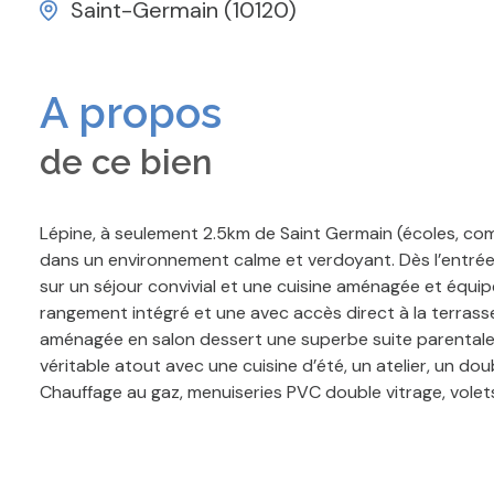
Saint-Germain (10120)
A propos
de ce bien
Lépine, à seulement 2.5km de Saint Germain (écoles, com
dans un environnement calme et verdoyant. Dès l’entrée,
sur un séjour convivial et une cuisine aménagée et équ
rangement intégré et une avec accès direct à la terrass
aménagée en salon dessert une superbe suite parentale
véritable atout avec une cuisine d’été, un atelier, un do
Chauffage au gaz, menuiseries PVC double vitrage, volets
A l’extérieur, vous profiterez d’un terrain clos et pay
banne motorisée et d’un espace barbecue idéal pour pa
Un véritable havre de paix où il fait bon vivre, idéal po