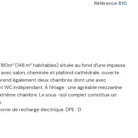
Référence
810
 180m² (148 m² habitables) située au fond d’une impasse
 avec salon, cheminée et plafond cathédrale, ouverte
comprend également deux chambres dont une avec
 et WC indépendant. À l’étage : une agréable mezzanine
atrième chambre. Le sous -sol complet constitue un
.
Borne de recharge électrique. DPE : D
ée 8x4 avec local technique, d’une grande terrasse avec
ec les commodités.