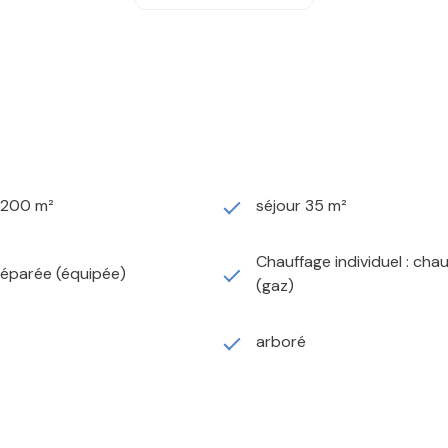
1 200 m²
séjour 35 m²
Chauffage individuel : cha
séparée (équipée)
(gaz)
arboré