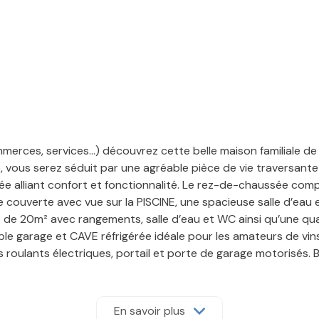
merces, services…) découvrez cette belle maison familiale de
 vous serez séduit par une agréable pièce de vie traversante
ipée alliant confort et fonctionnalité. Le rez-de-chaussée 
e couverte avec vue sur la PISCINE, une spacieuse salle d’eau
 de 20m² avec rangements, salle d’eau et WC ainsi qu’une qu
uble garage et CAVE réfrigérée idéale pour les amateurs de vins
 roulants électriques, portail et porte de garage motorisés. 
sagé de 1200m² sans VIS-A-VIS agrémenté d’une PISCINE chauff
rtager de bons moments en famille et amis.
ur une famille en quête de calme, de confort et de proximité av
En savoir plus