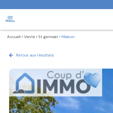
Menu
Accueil
Vente
St germain
Maison
NOS
VENTES
Retour aux résultats
NOS
LOCATIONS
NOS
BIENS
VENDUS
NOTRE
AGENCE
FAIRE
ESTIMER