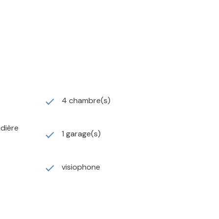
4 chambre(s)
udière
1 garage(s)
visiophone