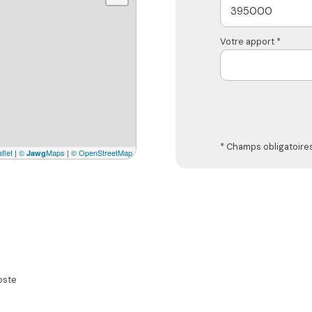
Votre apport *
* Champs obligatoire
flet
|
©
Maps
|
© OpenStreetMap
Jawg
oste