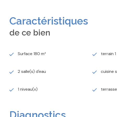
REF: 810 Honoraires d'agence charge vendeur
IMMO COUP DE COEUR
12, Rue Viardin - 10 000 Troyes
Caractéristiques
Isabelle HAM
de ce bien
Surface 180 m²
terrain 
2 salle(s) d'eau
cuisine 
1 niveau(x)
terrasse
Diagnostics