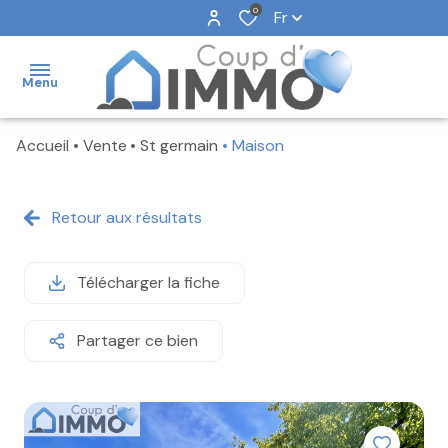
0
Fr
Menu
Accueil
Vente
St germain
Maison
NOS
VENTES
Retour aux résultats
NOS
LOCATIONS
Télécharger la fiche
NOS
BIENS
VENDUS
Partager ce bien
NOTRE
AGENCE
FAIRE