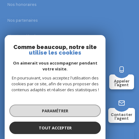
Nos honoraires
Nos partenaires
Mentions légales
Comme beaucoup, notre site
Admin
utilise les cookies
On aimerait vous accompagner pendant
Politique RGPD
votre visite.
En poursuivant, vous acceptez l'utilisation des
Appeler
Cookies
cookies par ce site, afin de vous proposer des
l'agent
contenus adaptés et réaliser des statistiques !
© 2026 | Tous droits réservés
PARAMÉTRER
Contacter
l'agent
Réalisé par
TOUT ACCEPTER
Isabelle HAM