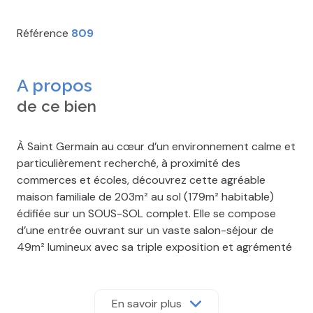
Référence
809
A propos
de ce bien
À Saint Germain au cœur d’un environnement calme et
particulièrement recherché, à proximité des
commerces et écoles, découvrez cette agréable
maison familiale de 203m² au sol (179m² habitable)
édifiée sur un SOUS-SOL complet. Elle se compose
d’une entrée ouvrant sur un vaste salon-séjour de
49m² lumineux avec sa triple exposition et agrémenté
d’un poêle à bois rotatif, d’une cuisine aménagée et
équipée alliant confort et fonctionnalité avec accès
direct à une agréable terrasse carrelée idéale pour
En savoir plus