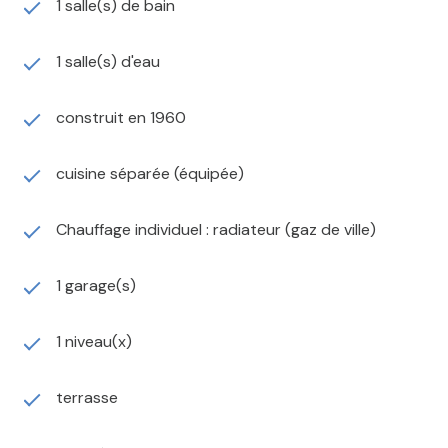
1 salle(s) de bain
REF: 809 Honoraires d'agence charge vendeur
IMMO COUP DE COEUR
12, Rue Viardin - 10 000 Troyes
1 salle(s) d'eau
Isabelle HAM
construit en 1960
cuisine séparée (équipée)
Chauffage individuel : radiateur (gaz de ville)
1 garage(s)
1 niveau(x)
terrasse