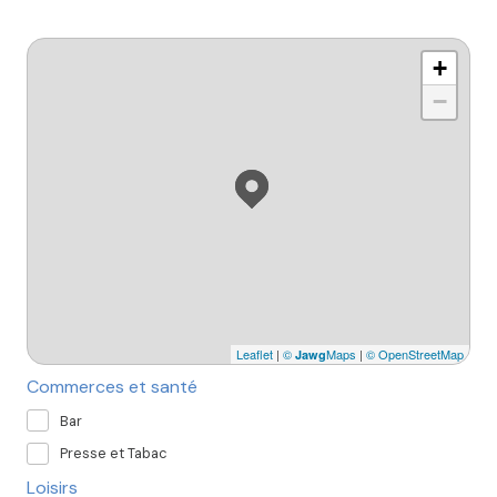
+
−
Leaflet
|
©
Maps
|
© OpenStreetMap
Jawg
Commerces et santé
Bar
Presse et Tabac
Loisirs