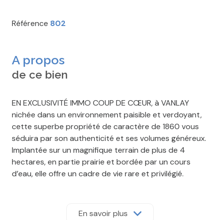
Référence
802
A propos
de ce bien
EN EXCLUSIVITÉ IMMO COUP DE CŒUR, à VANLAY
nichée dans un environnement paisible et verdoyant,
cette superbe propriété de caractère de 1860 vous
séduira par son authenticité et ses volumes généreux.
Implantée sur un magnifique terrain de plus de 4
hectares, en partie prairie et bordée par un cours
d’eau, elle offre un cadre de vie rare et privilégié.
MAISON PRINCIPALE d’environ 240 m², s’ouvre sur une
entrée par une véranda desservant un vaste salon et
salle à manger. La cuisine équipée et aménagée
En savoir plus