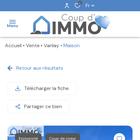
0
Fr
Menu
Accueil
Vente
Vanlay
Maison
NOS
VENTES
Retour aux résultats
NOS
LOCATIONS
Télécharger la fiche
NOS
BIENS
VENDUS
Partager ce bien
NOTRE
AGENCE
FAIRE
Exclusivité
Coup de coeur