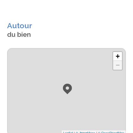
Autour
du bien
+
−
Leaflet
|
©
Maps
|
© OpenStreetMap
Jawg