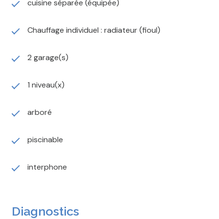
cuisine séparée (équipée)
46843m² avec prairie bordée d'un cours d'eau idéale
pour des chevaux. Un abri de jardin et un pigeonnier
viennent compléter cet ensemble.
Chauffage individuel : radiateur (fioul)
Le calme, les volumes et le potentiel de cette
propriété en font un bien rare, idéal pour une
2 garage(s)
résidence principale, secondaire ou un projet
professionnel.
1 niveau(x)
Un bien authentique à découvrir sans plus tarder.
REF: 801 Honoraires d'agence charge vendeur
IMMO COUP DE COEUR
arboré
12, Rue Viardin - 10 000 Troyes
Isabelle HAM Tél: 06.18.75.21.53
piscinable
h.i@immocoupdecoeur3.fr
interphone
Diagnostics