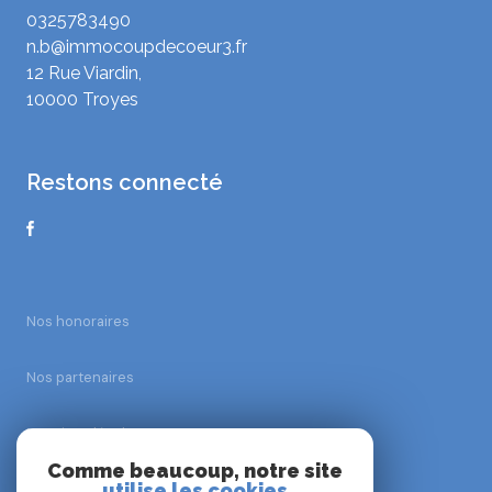
0325783490
n.b@immocoupdecoeur3.fr
12 Rue Viardin,
10000 Troyes
restons connecté
Nos honoraires
Nos partenaires
Mentions légales
Comme beaucoup, notre site
utilise les cookies
Admin