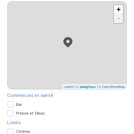
+
−
Leaflet
|
©
Maps
|
© OpenStreetMap
Jawg
Commerces et santé
Bar
Presse et Tabac
Loisirs
Cinéma