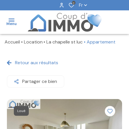
0
Fr
Menu
Accueil
Location
La chapelle st luc
Appartement
NOS
VENTES
Retour aux résultats
NOS
LOCATIONS
Partager ce bien
NOS
BIENS
VENDUS
NOTRE
Loué
AGENCE
FAIRE