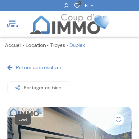
0
Fr
Menu
Accueil
Location
Troyes
Duplex
NOS
VENTES
Retour aux résultats
NOS
LOCATIONS
Partager ce bien
NOS
BIENS
VENDUS
NOTRE
Loué
AGENCE
FAIRE