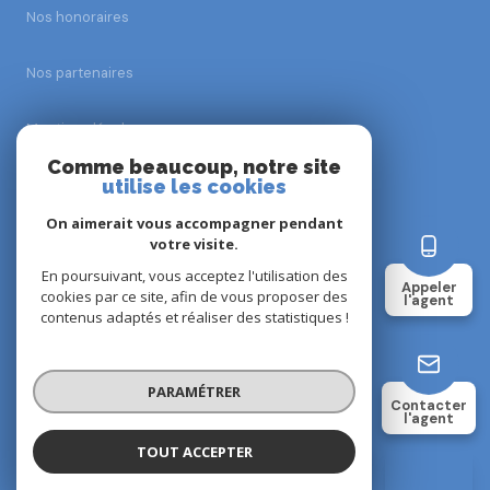
Nos honoraires
Nos partenaires
Mentions légales
Comme beaucoup, notre site
utilise les cookies
Admin
On aimerait vous accompagner pendant
Politique RGPD
votre visite.
En poursuivant, vous acceptez l'utilisation des
Appeler
cookies par ce site, afin de vous proposer des
Cookies
l'agent
contenus adaptés et réaliser des statistiques !
© 2026 | Tous droits réservés
PARAMÉTRER
Contacter
l'agent
Réalisé par
TOUT ACCEPTER
Beranger NEMANE