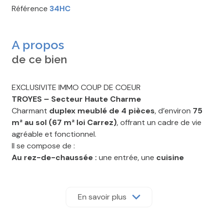
Référence
34HC
A propos
de ce bien
EXCLUSIVITE IMMO COUP DE COEUR
TROYES – Secteur Haute Charme
Charmant
duplex meublé de 4 pièces
, d’environ
75
m² au sol (67 m² loi Carrez)
, offrant un cadre de vie
agréable et fonctionnel.
Il se compose de :
Au rez-de-chaussée :
une entrée, une
cuisine
équipée
, un
séjour lumineux
, ainsi qu’un
WC
indépendant
.
À l’étage :
un palier desservant
une grande
En savoir plus
chambre
, une
chambre d’enfant ou bureau
, et une
salle d’eau avec douche et baignoire
.