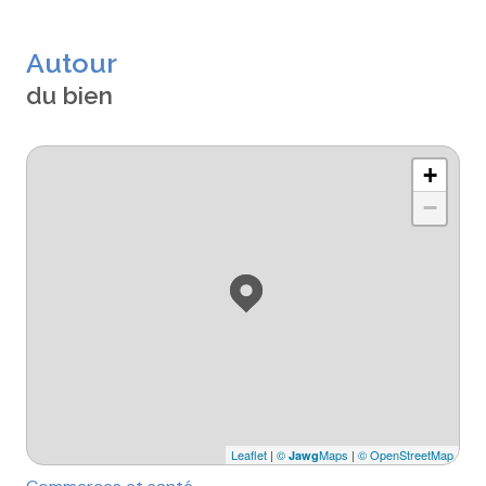
Autour
du bien
+
−
Leaflet
|
©
Maps
|
© OpenStreetMap
Jawg