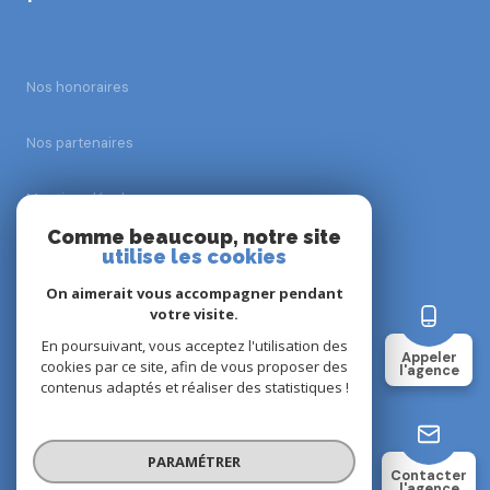
Nos honoraires
Nos partenaires
Mentions légales
Comme beaucoup, notre site
utilise les cookies
Admin
On aimerait vous accompagner pendant
Politique RGPD
votre visite.
En poursuivant, vous acceptez l'utilisation des
Appeler
cookies par ce site, afin de vous proposer des
Cookies
l'agence
contenus adaptés et réaliser des statistiques !
© 2026 | Tous droits réservés
PARAMÉTRER
Contacter
l'agence