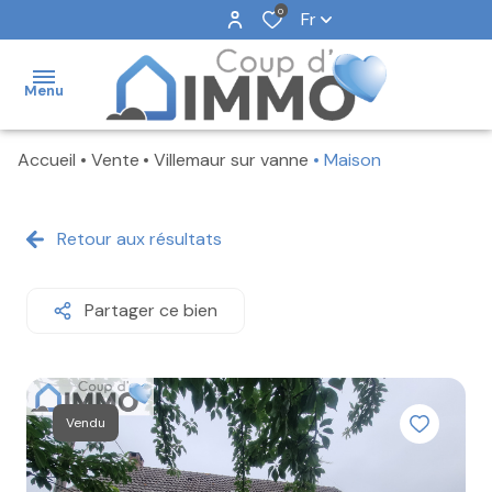
0
Fr
Menu
Accueil
Vente
Villemaur sur vanne
Maison
NOS
VENTES
Retour aux résultats
NOS
LOCATIONS
Partager ce bien
NOS
BIENS
VENDUS
NOTRE
Vendu
AGENCE
FAIRE