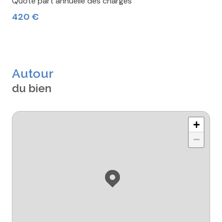
Quote part annuelle des charges
420 €
Autour
du bien
+
−