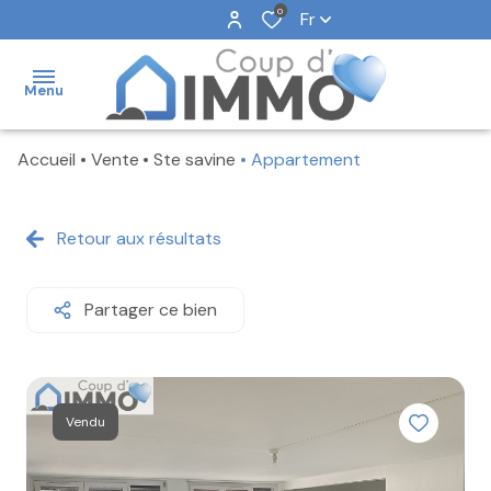
0
Fr
Menu
Accueil
Vente
Ste savine
Appartement
NOS
VENTES
Retour aux résultats
NOS
LOCATIONS
Partager ce bien
NOS
BIENS
VENDUS
NOTRE
Vendu
AGENCE
FAIRE