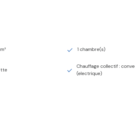
 m²
1 chambre(s)
Chauffage collectif : conv
ette
(electrique)