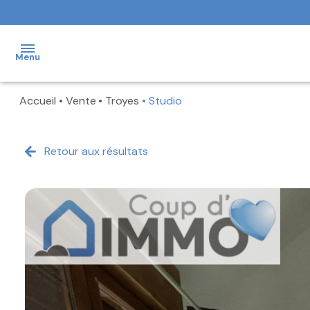
Menu
Accueil
Vente
Troyes
Studio
NOS
VENTES
Retour aux résultats
NOS
LOCATIONS
NOS
BIENS
VENDUS
NOTRE
AGENCE
FAIRE
ESTIMER