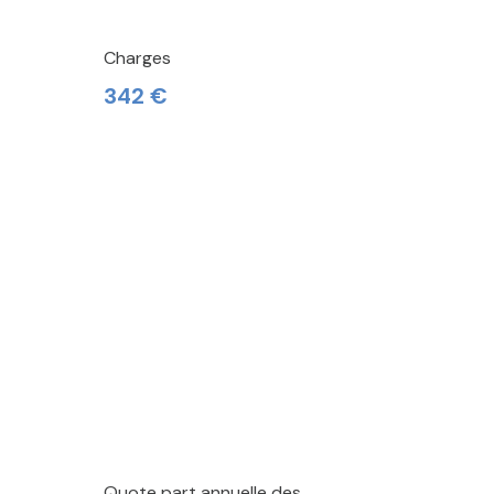
Charges
342 €
Quote part annuelle des