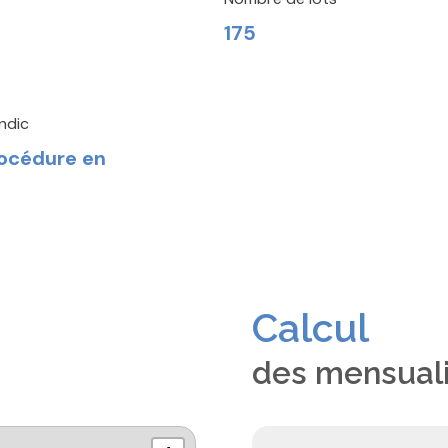
175
ndic
rocédure en
Calcul
des mensual