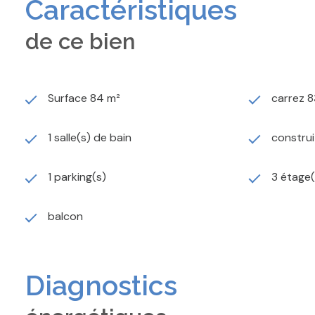
Caractéristiques
de ce bien
Surface 84 m²
carrez 8
1 salle(s) de bain
construi
1 parking(s)
3 étage(
balcon
Diagnostics