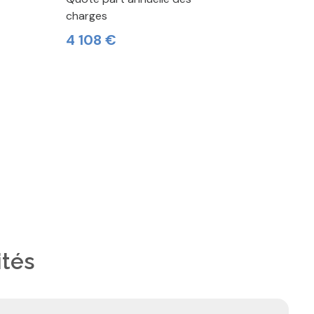
charges
4 108 €
ités