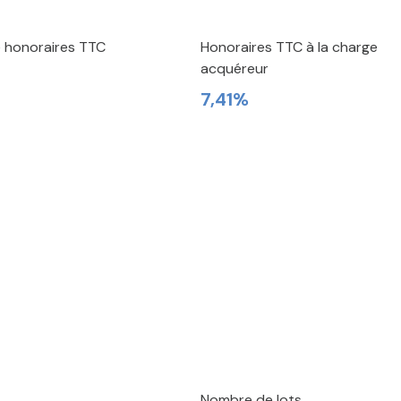
e honoraires TTC
Honoraires TTC à la charge
acquéreur
7,41%
Nombre de lots