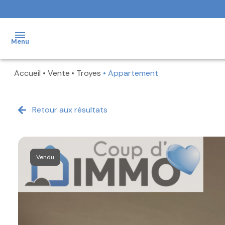
Menu
Accueil
Vente
Troyes
Appartement
NOS
VENTES
Retour aux résultats
NOS
LOCATIONS
NOS
BIENS
Vendu
VENDUS
NOTRE
AGENCE
FAIRE
ESTIMER