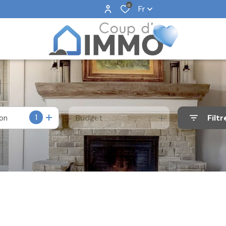
0
Fr
1
Budget
Filtr
ion