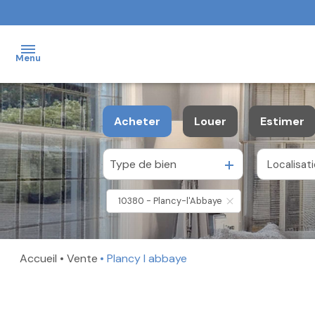
Menu
NOS
Acheter
Louer
Estimer
VENTES
NOS
Type de bien
Localisat
De l'ancien
à l'année
LOCATIONS
Du neuf
De l'immo pro
NOS
10380 - Plancy-l'Abbaye
BIENS
De l'immo pro
VENDUS
NOTRE
Accueil
Vente
Plancy l abbaye
AGENCE
FAIRE
ESTIMER