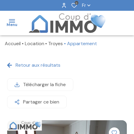
0
Fr
Menu
Accueil
Location
Troyes
Appartement
NOS
VENTES
Retour aux résultats
NOS
LOCATIONS
Télécharger la fiche
NOS
BIENS
VENDUS
Partager ce bien
NOTRE
AGENCE
FAIRE